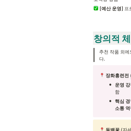
[예산 운영]
 프
창의적 체
추천 작품 외에
다.
 장화홍련전 
•
운영 강
함
•
핵심 경험
소통 역
 동백꽃 
(자