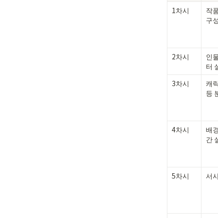
1차시
작품
구
2차시
인물
터 
3차시
캐릭
등 
4차시
배경
간 
5차시
서사