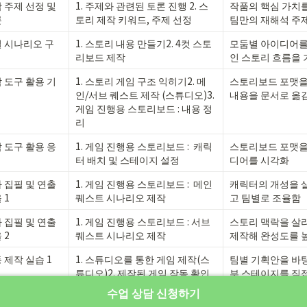
 주제 선정 및 
1. 주제와 관련된 토론 진행 2. 스
작품의 핵심 가치를
론
토리 제작 키워드, 주제 선정
팀만의 재해석 주
 시나리오 구
1. 스토리 내용 만들기2. 4컷 스토
모둠별 아이디어를
리보드 제작
인 스토리 흐름을
 도구 활용 기
1. 스토리 게임 구조 익히기2. 메
스토리보드 포맷을 
인/서브 퀘스트 제작 (스튜디오)3. 
내용을 문서로 옮
게임 진행용 스토리보드 : 내용 정
리
 도구 활용 응
1. 게임 진행용 스토리보드 :  캐릭
스토리보드 포맷을
터 배치 및 스테이지 설정 
디어를 시각화
 집필 및 연출 
1. 게임 진행용 스토리보드 :  메인 
캐릭터의 개성을 
 1
퀘스트 시나리오 제작
고 팀별로 조율함
 집필 및 연출 
1. 게임 진행용 스토리보드 : 서브 
스토리 맥락을 살리
 2
퀘스트 시나리오 제작
제작해 완성도를 
 제작 실습 1
1. 스튜디오를 통한 게임 제작(스
팀별 기획안을 바
튜디오)2. 제작된 게임 작동 확인
부 스테이지를 직
(스튜디오)
수업 상담 신청하기