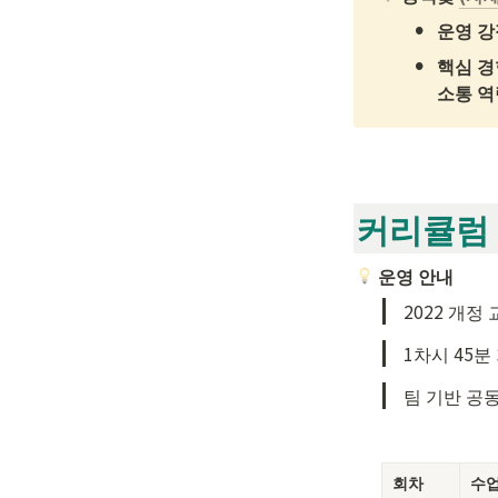
•
운영 강
•
핵심 경험
소통 역
커리큘럼
 운영 안내
2022 개정
1차시 45분
팀 기반 공동
회차
수업