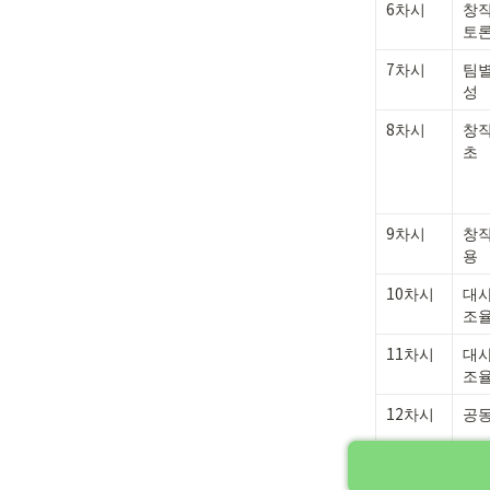
6차시
창작
토
7차시
팀별
성
8차시
창작
초
9차시
창작
용
10차시
대사
조율
11차시
대사
조율
12차시
공동