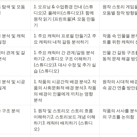
 탐색 및 모둠 
1. 오프닝 & 수업환경 안내 (스튜
원작 스토리 게임을
성
디오)2. 플레이(스튜디오)3. 함께 
모둠별 창작 방향
원작 읽기 (프린트물)4. 모둠 만들
기 
 분석 및 캐릭
1. 주요 캐릭터 프로필 만들기2. 주
작품 속 인물을 분
설정
요 캐릭터 내적 갈등 분석하기
트를 위한 캐릭터
터 관계 및 갈
1. 주요 캐릭터 간 관계/갈등 분석
인물 간 갈등 구조
분석
하기2. 스튜디오 구조 이해하기 
동적 문제 해결 방
(스튜디오)3. 대사 수정 및 추가 실
습 (스튜디오)
 분석 및 시공
1. 작품의 시공간적 배경 분석2. 작
원작의 시대적 배경
설계
품의 사회문화적 배경 분석3. 작품
속 공간 연출 방안
의 배경이 인물에게 끼치는 영향 
분석
 구조 분석
1. 원작 및 스토리오 스토리 흐름 
작품의 서사를 분
이해하기2. 스토리보드 개념 이해
의 구조를 논의함
하기3. 캐릭터 배치하기 (스튜디
오)