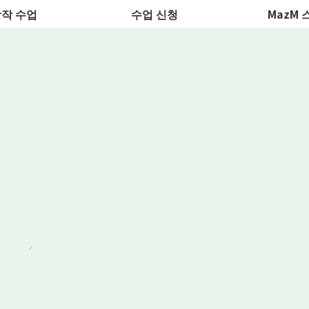
작 수업
수업 신청
MazM