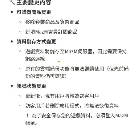
 主要變更內容
•
可購買商品變更
◦
移除套裝商品及貨幣商品
◦
新增MazM會員訂閱商品
•
資料儲存方式變更
◦
遊戲資料將儲存至MazM伺服器，因此需要保持
網路連線
◦
原有的雲端備份功能將無法繼續使用（但先前備
份的資料仍可恢復）
•
帳號狀態變更
◦
更新後，現有用戶將轉為訪客用戶
◦
訪客用戶若刪除應用程式，將無法恢復資料
 為了安全保存您的遊戲資料，必須登入MazM
帳號。