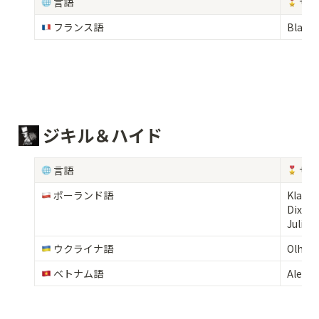
 言語
 サ
 フランス語
Blanch
 ジキル＆ハイド
 言語 
 サ
 ポーランド語
Klaudia
Dixie

Julia
 ウクライナ語
Olha
 ベトナム語
Alecia