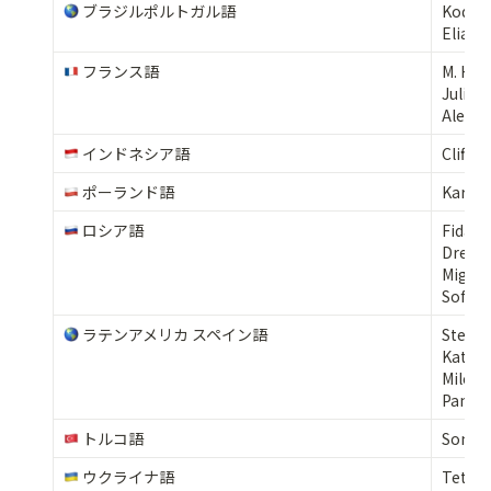
 ブラジルポルトガル語
Koda K
Elias 
 フランス語
M. Huge
Julie 
Alex D
 インドネシア語
Cliff H
 ポーランド語
Karoli
 ロシア語
Fidan
Dreame
Miguno
Sofja 
 ラテンアメリカ スペイン語
Stepha
Kather
Mileidy
Pamela
 トルコ語 
Sonny
 ウクライナ語
Tetian