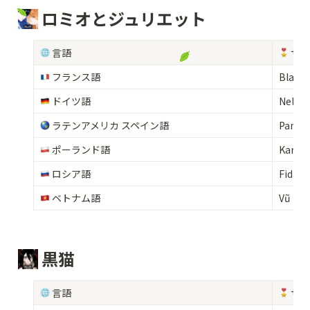
 ロミオとジュリエット
 言語 
 サ
 フランス語
Blanch
 ドイツ語
Nel S
 ラテンアメリカ スペイン語
Pamela
 ポーランド語
Karoli
 ロシア語
Fidan
 ベトナム語
Vũ Na
 黒猫
 言語 
 サ