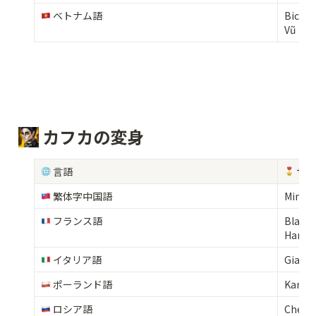
 ベトナム語
Bich L
Vũ Na
 カフカの変身
 言語
 サ
 繁体字中国語
Min-Hs
 フランス語
Blanch
Hana 
 イタリア語
Gianl
 ポーランド語
Karoli
 ロシア語
Cherasa