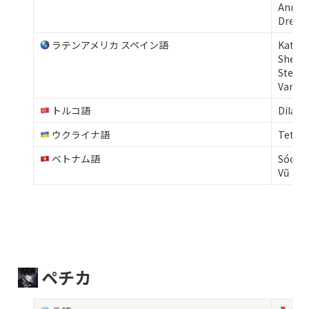
Anna  

Dream
 ラテンアメリカ スペイン語
Kather
Sherlee
Stepha
Varian
 トルコ語 
Dilara
 ウクライナ語
Tetian
 ベトナム語
Sóc Sin
Vũ Na
 ペチカ